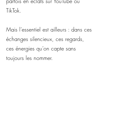
parfois en éclats sur YouTube ou
TikTok.
Mais l’essentiel est ailleurs : dans ces
échanges silencieux, ces regards,
ces énergies qu’on capte sans
toujours les nommer.
Malgré mon côté réservé, j’aime ces
instants hors de ma bulle : les
visages croisés en conventions, les
sourires partagés en ateliers. Ces
moments comptent. Ils me nourrissent
autant que mes heures de solitude.