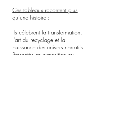
Ces tableaux racontent plus
qu’une histoire :
ils célèbrent la transformation,
l’art du recyclage et la
puissance des univers narratifs.
Présentés en exposition ou
disponibles à la vente,
les tableaux Wood’n’Ink
séduisent autant les passionnés
de pop culture que les
amateurs d’art contemporain.
Chaque création est
unique
,
numérotée et réalisée à partir
de matériaux destinés à être
jetés, transformés grâce à un