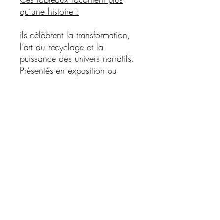
qu’une histoire :
ils célèbrent la transformation,
l’art du recyclage et la
puissance des univers narratifs.
Présentés en exposition ou
disponibles à la vente,
les tableaux Wood’n’Ink
séduisent autant les passionnés
de pop culture que les
amateurs d’art contemporain.
Chaque création est
unique
,
numérotée et réalisée à partir
de matériaux destinés à être
jetés, transformés grâce à un
savoir-faire artisanal.