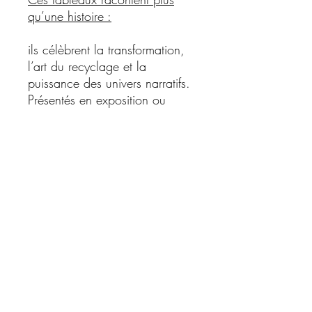
qu’une histoire :
ils célèbrent la transformation,
l’art du recyclage et la
puissance des univers narratifs.
Présentés en exposition ou
disponibles à la vente,
les tableaux Wood’n’Ink
séduisent autant les passionnés
de pop culture que les
amateurs d’art contemporain.
Chaque création est
unique
,
numérotée et réalisée à partir
de matériaux destinés à être
jetés, transformés grâce à un
savoir-faire artisanal.