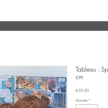
Tableau : S
cm
Price
€50.00
Quantity
*