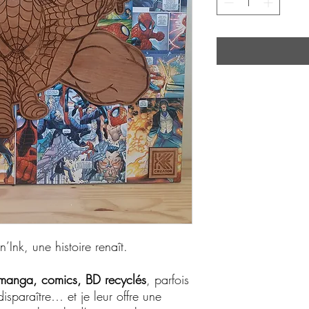
nk, une histoire renaît.
manga, comics, BD recyclés
, parfois
isparaître… et je leur offre une