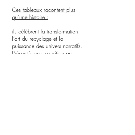
Ces tableaux racontent plus
qu’une histoire :
ils célèbrent la transformation,
l’art du recyclage et la
puissance des univers narratifs.
Présentés en exposition ou
disponibles à la vente,
les tableaux Wood’n’Ink
séduisent autant les passionnés
de pop culture que les
amateurs d’art contemporain.
Chaque création est
unique
,
numérotée et réalisée à partir
de matériaux destinés à être
jetés, transformés grâce à un